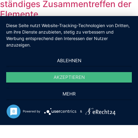
ständiges Zusammentreffen der
Elemente
Diese Seite nutzt Website-Tracking-Technologien von Dritten,
um ihre Dienste anzubieten, stetig zu verbessern und
Blog
Werbung entsprechend den Interessen der Nutzer
Wenn wir in unseren Herzen sind,
anzuzeigen.
sind wir zuhause …
ABLEHNEN
AKZEPTIEREN
Blog
MEHR
Willkommen auf meiner neuen
Webseite
Powered by
&
Copyright:
Brigitte Hofmann •
Fotos:
www.goossens-
blickwinkel.com
•
Design und Umsetzung
www.pixelladen.de